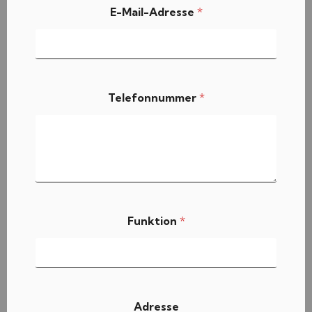
E-Mail-Adresse
*
Telefonnummer
*
U
Funktion
*
n
t
e
r
n
e
h
Adresse